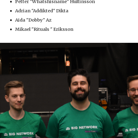
Petter "Whatshisname" Hultinsson
Adrian "Addikted" Dikta
Aida "Dobby" Az
Mikael "Rituals " Eriksson