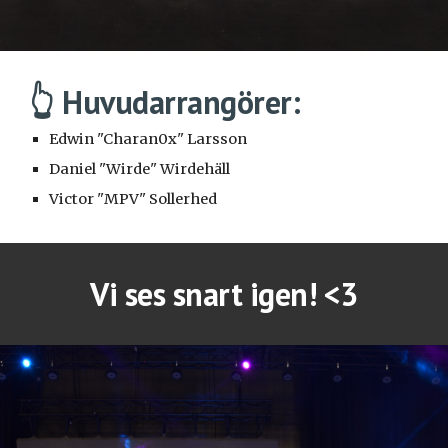
👆 Huvudarrangörer:
Edwin "Charan0x" Larsson
Daniel "Wirde" Wirdehäll
Victor "MPV" Sollerhed
Vi ses snart igen! <3