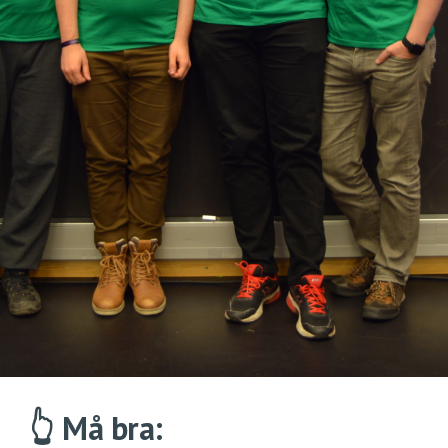
👆 Må bra: